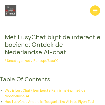
Aller
au
Main
contenu
Men
Met LusyChat blijft de interactie
boeiend: Ontdek de
Nederlandse AI-chat
/
Uncategorized
/ Par
supe1User10
Table Of Contents
Wat is LusyChat? Een Eerste Kennismaking met de
Nederlandse AI
Hoe LusyChat Anders Is: Toegankelijke AI in Je Eigen Taal