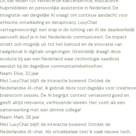
Dit kan leiden tot verbeterde klantenservice, educatieve
hulpmiddelen en persoonlijke assistentie in Nederland. De
integratie van dergelijke AI vraagt om continue aandacht voor
ethische ontwikkeling en dataprivacy. LusyChat
vertegenwoordigt een stap in de richting van AI die daadwerkelijk
aanvoelt alsof je in het Nederlands communiceert. De impact
strekt zich mogelijk uit tot het behoud en de innovatie van
taalgebruik in digitale omgevingen. Uiteindelijk draagt deze
evolutie bij aan een Nederland waar technologie naadloos
aansluit bij de dagelijkse communicatiebehoeften.
Naam: Elise, 32 jaar
Met LusyChat blijft de interactie boeiend: Ontdek de
Nederlandse AI-chat. Ik gebruik deze tool dagelijks voor creatieve
brainstorm sessies. De AI begrijpt context verrassend goed en
geeft altijd relevante, verfrissende ideeën. Het voelt als een
samenwerking met een slimme collega!
Naam: Mark, 28 jaar
Met LusyChat blijft de interactie boeiend: Ontdek de
Nederlandse AI-chat. Als ontwikkelaar test ik vaak nieuwe tech,