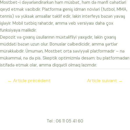
Mostbet-i dəyərləndirərkən həm müsbət, həm də mənfi cəhətləri
qeyd etmək vacibdir. Platforma geniş idman növləri (futbol, MMA,
tennis) və yüksək əmsallar təklif edir, lakin interfeys bəzən yavaş
işləyir. Mobil tətbiq rahatdır, amma veb versiyası daha çox
funksiyaya malikdir.
Depozit və çıxarış üsullarının müxtəlifliyi yaxşıdır, lakin çıxarış
müddəti bəzən uzun olur. Bonuslar cəlbedicidir, amma şərtlər
mürəkkəbdir. Ümumən, Mostbet orta səviyyəli platformadır – nə
mükəmməl, nə də pis. Skeptik optimizmlə desəm: bu platformadan
istifadə etmək olar, amma diqqətli olmaq lazımdır.
Navigation
←
Article précédent
Article suivant
→
de
l’article
Tel : 06 11 05 41 60