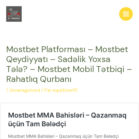
Aller
au
Main
contenu
Men
Mostbet Platforması – Mostbet
Qeydiyyatı – Sadəlik Yoxsa
Tələ? – Mostbet Mobil Tətbiqi –
Rahatlıq Qurbanı
/
Uncategorized
/ Par
supe1User10