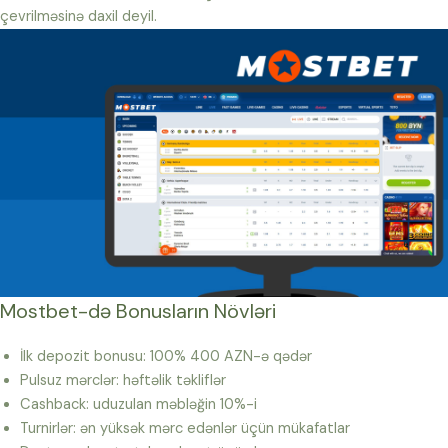
çevrilməsinə daxil deyil.
Mostbet-də Bonusların Növləri
İlk depozit bonusu: 100% 400 AZN-ə qədər
Pulsuz mərclər: həftəlik təkliflər
Cashback: uduzulan məbləğin 10%-i
Turnirlər: ən yüksək mərc edənlər üçün mükafatlar