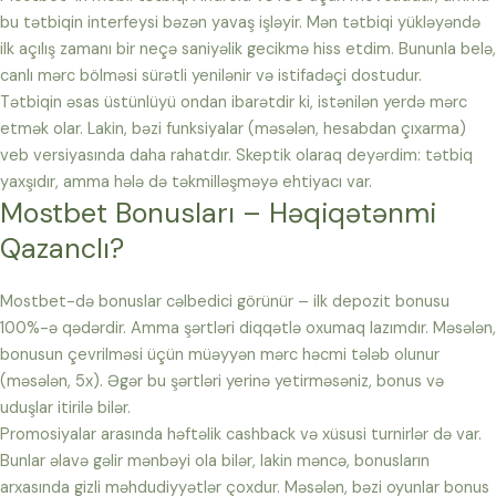
bu tətbiqin interfeysi bəzən yavaş işləyir. Mən tətbiqi yükləyəndə
ilk açılış zamanı bir neçə saniyəlik gecikmə hiss etdim. Bununla belə,
canlı mərc bölməsi sürətli yenilənir və istifadəçi dostudur.
Tətbiqin əsas üstünlüyü ondan ibarətdir ki, istənilən yerdə mərc
etmək olar. Lakin, bəzi funksiyalar (məsələn, hesabdan çıxarma)
veb versiyasında daha rahatdır. Skeptik olaraq deyərdim: tətbiq
yaxşıdır, amma hələ də təkmilləşməyə ehtiyacı var.
Mostbet Bonusları – Həqiqətənmi
Qazanclı?
Mostbet-də bonuslar cəlbedici görünür – ilk depozit bonusu
100%-ə qədərdir. Amma şərtləri diqqətlə oxumaq lazımdır. Məsələn,
bonusun çevrilməsi üçün müəyyən mərc həcmi tələb olunur
(məsələn, 5x). Əgər bu şərtləri yerinə yetirməsəniz, bonus və
uduşlar itirilə bilər.
Promosiyalar arasında həftəlik cashback və xüsusi turnirlər də var.
Bunlar əlavə gəlir mənbəyi ola bilər, lakin məncə, bonusların
arxasında gizli məhdudiyyətlər çoxdur. Məsələn, bəzi oyunlar bonus