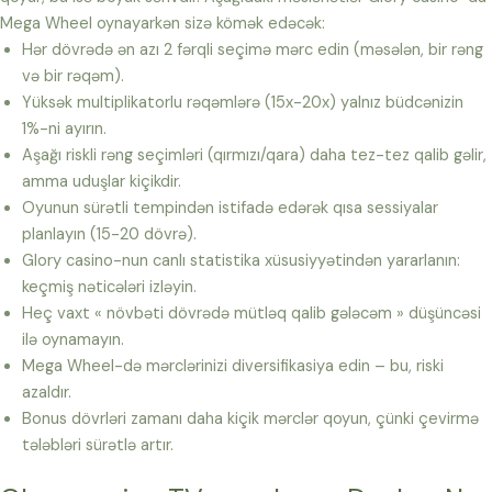
Mega Wheel oynayarkən sizə kömək edəcək:
Hər dövrədə ən azı 2 fərqli seçimə mərc edin (məsələn, bir rəng
və bir rəqəm).
Yüksək multiplikatorlu rəqəmlərə (15x-20x) yalnız büdcənizin
1%-ni ayırın.
Aşağı riskli rəng seçimləri (qırmızı/qara) daha tez-tez qalib gəlir,
amma uduşlar kiçikdir.
Oyunun sürətli tempindən istifadə edərək qısa sessiyalar
planlayın (15-20 dövrə).
Glory casino-nun canlı statistika xüsusiyyətindən yararlanın:
keçmiş nəticələri izləyin.
Heç vaxt « növbəti dövrədə mütləq qalib gələcəm » düşüncəsi
ilə oynamayın.
Mega Wheel-də mərclərinizi diversifikasiya edin – bu, riski
azaldır.
Bonus dövrləri zamanı daha kiçik mərclər qoyun, çünki çevirmə
tələbləri sürətlə artır.