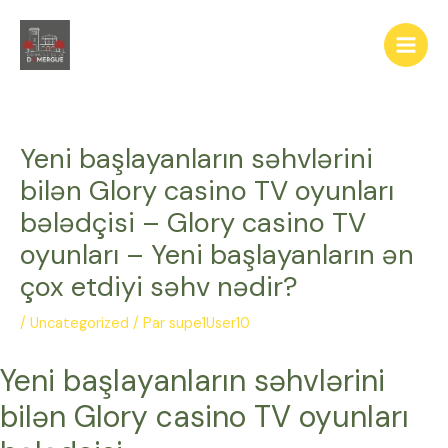
Aller
au
Main
contenu
Men
Yeni başlayanların səhvlərini
bilən Glory casino TV oyunları
bələdçisi – Glory casino TV
oyunları – Yeni başlayanların ən
çox etdiyi səhv nədir?
/
Uncategorized
/ Par
supe1User10
Yeni başlayanların səhvlərini
bilən Glory casino TV oyunları