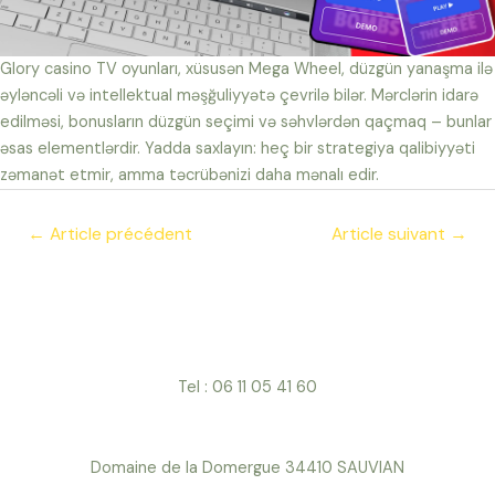
Glory casino TV oyunları, xüsusən Mega Wheel, düzgün yanaşma ilə
əyləncəli və intellektual məşğuliyyətə çevrilə bilər. Mərclərin idarə
edilməsi, bonusların düzgün seçimi və səhvlərdən qaçmaq – bunlar
əsas elementlərdir. Yadda saxlayın: heç bir strategiya qalibiyyəti
zəmanət etmir, amma təcrübənizi daha mənalı edir.
Navigation
←
Article précédent
Article suivant
→
de
l’article
Tel : 06 11 05 41 60
Domaine de la Domergue 34410 SAUVIAN