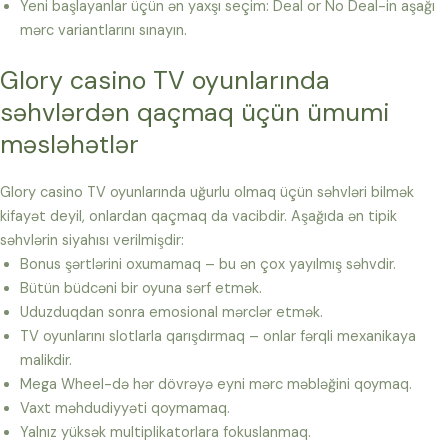
Yeni başlayanlar üçün ən yaxşı seçim: Deal or No Deal-in aşağı
mərc variantlarını sınayın.
Glory casino TV oyunlarında
səhvlərdən qaçmaq üçün ümumi
məsləhətlər
Glory casino TV oyunlarında uğurlu olmaq üçün səhvləri bilmək
kifayət deyil, onlardan qaçmaq da vacibdir. Aşağıda ən tipik
səhvlərin siyahısı verilmişdir:
Bonus şərtlərini oxumamaq – bu ən çox yayılmış səhvdir.
Bütün büdcəni bir oyuna sərf etmək.
Uduzduqdan sonra emosional mərclər etmək.
TV oyunlarını slotlarla qarışdırmaq – onlar fərqli mexanikaya
malikdir.
Mega Wheel-də hər dövrəyə eyni mərc məbləğini qoymaq.
Vaxt məhdudiyyəti qoymamaq.
Yalnız yüksək multiplikatorlara fokuslanmaq.